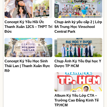
Concept Kỷ Yếu Hồi Ức
Chụp ảnh kỷ yếu cấp 2 | Lớp
Thanh Xuân 12C5 – THPT Trí
9A Trung Học Vinschool
Đức
Central Park
Concept Kỷ Yếu Học Sinh
Chụp Ảnh Kỷ Yếu Đại học Y
Thái Lan | Thanh Xuân Rực
Dược TP HCM
Rỡ
Album Kỷ Yếu Lớp CTA –
Trường Cao Đẳng Kinh Tế
TP.HCM