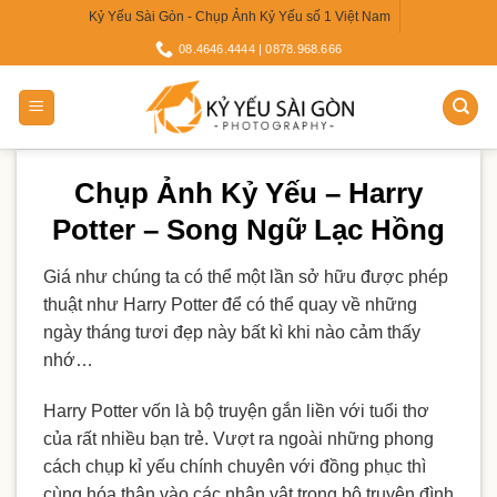
Skip
Kỷ Yếu Sài Gòn - Chụp Ảnh Kỷ Yếu số 1 Việt Nam
to
08.4646.4444 | 0878.968.666
content
Chụp Ảnh Kỷ Yếu – Harry
Potter – Song Ngữ Lạc Hồng
Giá như chúng ta có thể một lần sở hữu được phép
thuật như Harry Potter để có thể quay về những
ngày tháng tươi đẹp này bất kì khi nào cảm thấy
nhớ…
Harry Potter vốn là bộ truyện gắn liền với tuổi thơ
của rất nhiều bạn trẻ. Vượt ra ngoài những phong
cách chụp kỉ yếu chính chuyên với đồng phục thì
cùng hóa thân vào các nhân vật trong bộ truyện đình