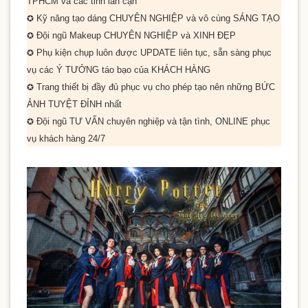
TPHCM và các tỉnh lân cận
Kỹ năng tạo dáng
CHUYÊN NGHIỆP
và vô cùng
SÁNG TẠO
✪
Đội ngũ Makeup
CHUYÊN NGHIỆP
và
XINH ĐẸP
✪
Phụ kiện chụp luôn được
UPDATE
liên tục, sẵn sàng phục
✪
vụ các
Ý TƯỞNG
táo bạo của
KHÁCH HÀNG
Trang thiết bị đầy đủ phục vụ cho phép tạo nên những
BỨC
✪
ẢNH TUYỆT ĐỈNH
nhất
Đội ngũ
TƯ VẤN
chuyên nghiệp và tận tình,
ONLINE
phục
✪
vụ khách hàng
24/7