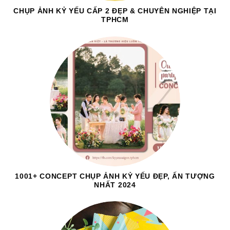
CHỤP ẢNH KỶ YẾU CẤP 2 ĐẸP & CHUYÊN NGHIỆP TẠI
TPHCM
1001+ CONCEPT CHỤP ẢNH KỶ YẾU ĐẸP, ẤN TƯỢNG
NHẤT 2024