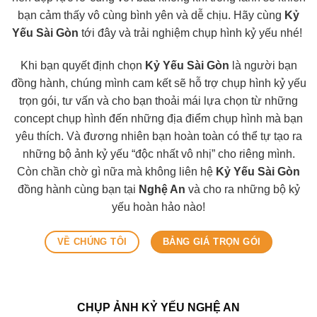
bạn cảm thấy vô cùng bình yên và dễ chịu. Hãy cùng
Kỷ
Yếu Sài Gòn
tới đây và trải nghiệm chụp hình kỷ yếu nhé!
Khi bạn quyết định chọn
Kỷ Yếu Sài Gòn
là người bạn
đồng hành, chúng mình cam kết sẽ hỗ trợ chụp hình kỷ yếu
trọn gói, tư vấn và cho bạn thoải mái lựa chọn từ những
concept chụp hình đến những địa điểm chụp hình mà bạn
yêu thích. Và đương nhiên bạn hoàn toàn có thể tự tạo ra
những bộ ảnh kỷ yếu “độc nhất vô nhị” cho riêng mình.
Còn chần chờ gì nữa mà không liên hệ
Kỷ Yếu Sài Gòn
đồng hành cùng bạn tại
Nghệ An
và cho ra những bộ kỷ
yếu hoàn hảo nào!
VỀ CHÚNG TÔI
BẢNG GIÁ TRỌN GÓI
CHỤP ẢNH KỶ YẾU NGHỆ AN