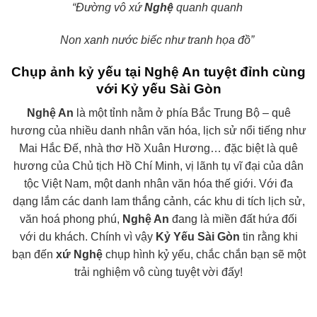
“Đường vô xứ
Nghệ
quanh quanh
Non xanh nước biếc như tranh họa đồ”
Chụp ảnh kỷ yếu tại Nghệ An tuyệt đỉnh cùng
với Kỷ yếu Sài Gòn
Nghệ An
là một tỉnh nằm ở phía Bắc Trung Bộ – quê
hương của nhiều danh nhân văn hóa, lịch sử nổi tiếng như
Mai Hắc Đế, nhà thơ Hồ Xuân Hương… đặc biệt là quê
hương của Chủ tịch Hồ Chí Minh, vị lãnh tụ vĩ đại của dân
tộc Việt Nam, một danh nhân văn hóa thế giới. Với đa
dạng lắm các danh lam thắng cảnh, các khu di tích lịch sử,
văn hoá phong phú,
Nghệ An
đang là miền đất hứa đối
với du khách.
Chính vì vậy
Kỷ Yếu Sài Gòn
tin rằng khi
bạn đến
xứ Nghệ
chụp hình kỷ yếu, chắc chắn bạn sẽ một
trải nghiệm vô cùng tuyệt vời đấy!