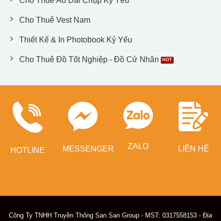
Cho Thuê Áo Dài Chụp Kỷ Yếu
Cho Thuê Vest Nam
Thiết Kế & In Photobook Kỷ Yếu
Cho Thuê Đồ Tốt Nghiệp - Đồ Cử Nhân
ZALO
MESSENGER
LIÊN HỆ
HOTLINE
Công Ty TNHH Truyền Thông San San Group - MST: 0317558153 - Địa