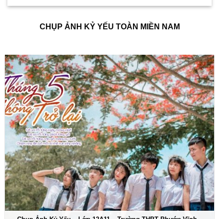
CHỤP ẢNH KỶ YẾU TOÀN MIỀN NAM