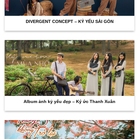
DIVERGENT CONCEPT – KỶ YẾU SÀI GÒN
Album ảnh kỷ yếu đẹp – Ký ức Thanh Xuân