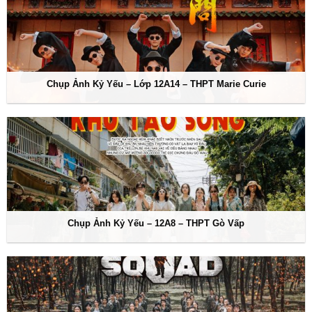
Chụp Ảnh Kỷ Yếu – Lớp 12A14 – THPT Marie Curie
Chụp Ảnh Kỷ Yếu – 12A8 – THPT Gò Vấp