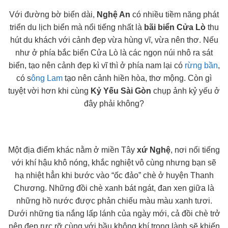
V
ới đường bờ biển dài,
Nghệ An
có nhiều tiềm năng phát
triển du lịch biển mà nổi tiếng nhất là
bãi biển Cửa Lò
thu
hút du khách với cảnh đẹp vừa hùng vĩ, vừa nên thơ.
Nếu
như ở phía bắc biển Cửa Lò là các ngọn núi nhô ra sát
biển, tạo nên cảnh đẹp kì vĩ thì ở phía nam lại có
rừng bần
,
có s
ông Lam
tạo nên cảnh hiền hòa, thơ mộng. Còn gì
tuyệt vời hơn khi cùng
Kỷ Yếu Sài Gòn
chụp ảnh kỷ yếu ở
đây phải không?
Một địa điểm khác
nằm ở miền Tây
xứ Nghệ
, nơi nổi tiếng
với khí hậu khô nóng, khắc nghiệt vô cùng nhưng bạn sẽ
hạ nhiệt hẳn khi bước vào “ốc đảo” chè ở huyện Thanh
Chương. Những đồi chè xanh bát ngát, đan xen giữa là
những hồ nước được phản chiếu màu màu xanh tươi.
Dưới những tia nắng lấp lánh của ngày mới, cả đồi chè trở
nên đẹp rực rỡ cùng với bầu không khí trong lành sẽ khiến