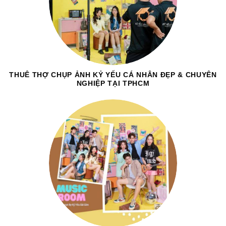
THUÊ THỢ CHỤP ẢNH KỶ YẾU CÁ NHÂN ĐẸP & CHUYÊN
NGHIỆP TẠI TPHCM