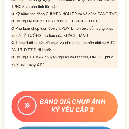
TPHCM và các tỉnh lân cận
Kỹ năng tạo dáng
CHUYÊN NGHIỆP
và vô cùng
SÁNG TẠO
✪
Đội ngũ Makeup
CHUYÊN NGHIỆP
và
XINH ĐẸP
✪
Phụ kiện chụp luôn được
UPDATE
liên tục, sẵn sàng phục
✪
vụ các
Ý TƯỞNG
táo bạo của
KHÁCH HÀNG
Trang thiết bị đầy đủ phục vụ cho phép tạo nên những
BỨC
✪
ẢNH TUYỆT ĐỈNH
nhất
Đội ngũ
TƯ VẤN
chuyên nghiệp và tận tình,
ONLINE
phục
✪
vụ khách hàng
24/7