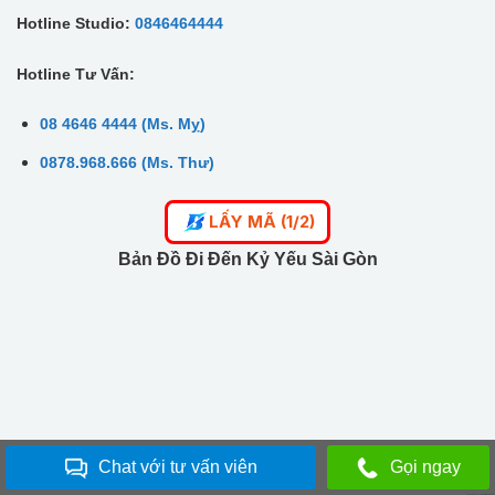
Hotline Studio:
0846464444
Hotline Tư Vấn:
08 4646 4444 (Ms. Mỵ)
0878.968.666 (Ms. Thư)
LẤY MÃ (1/2)
Bản Đồ Đi Đến Kỷ Yếu Sài Gòn
Chat với tư vấn viên
Gọi ngay
Updated by
Xuân Hiếu
. All rights reserved.