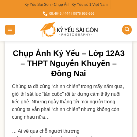
Skip
Kỷ Yếu Sài Gòn - Chụp Ảnh Kỷ Yếu số 1 Việt Nam
to
08.4646.4444 | 0878.968.666
content
Chụp Ảnh Kỷ Yếu – Lớp 12A3
– THPT Nguyễn Khuyến –
Đồng Nai
Chúng ta đã cùng “chinh chiến” trong mấy năm qua,
giờ thì sát lúc “tàn cuộc” rồi tự dưng cảm thấy nuối
tiếc ghê. Những ngày tháng tới mỗi người trong
chúng ta vẫn phải “chinh chiến” nhưng không còn
cùng nhau nữa…
… Ai về qua chỗ người thương