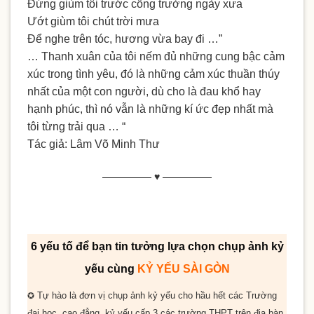
Đứng giùm tôi trước cổng trường ngày xưa
Ướt giùm tôi chút trời mưa
Để nghe trên tóc, hương vừa bay đi …”
… Thanh xuân của tôi nếm đủ những cung bậc cảm
xúc trong tình yêu, đó là những cảm xúc thuần thúy
nhất của một con người, dù cho là đau khổ hay
hạnh phúc, thì nó vẫn là những kí ức đẹp nhất mà
tôi từng trải qua … “
Tác giả: Lâm Võ Minh Thư
————— ♥ —————
6 yếu tố để bạn tin tưởng lựa chọn chụp ảnh kỷ
yếu cùng
KỶ YẾU SÀI GÒN
Tự hào là đơn vị chụp ảnh kỷ yếu cho
hầu hết
các Trường
✪
đại học, cao đẳng, kỷ yếu cấp 3 các trường THPT trên địa bàn