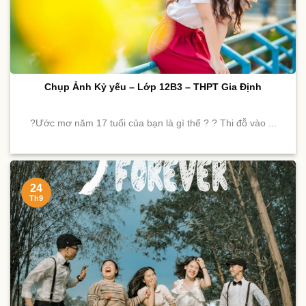
Chụp Ảnh Kỷ yếu – Lớp 12B3 – THPT Gia Định
?Ước mơ năm 17 tuổi của bạn là gì thế ? ? Thi đỗ vào ...
24
Th9