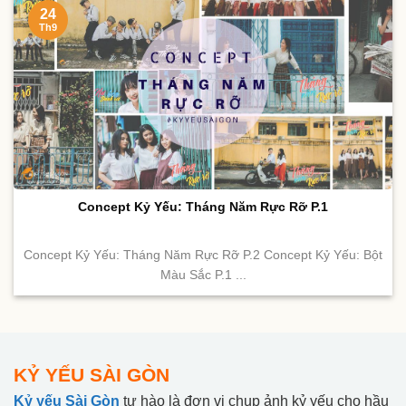
24
Th9
Concept Kỷ Yếu: Tháng Năm Rực Rỡ P.1
Concept Kỷ Yếu: Tháng Năm Rực Rỡ P.2 Concept Kỷ Yếu: Bột
Màu Sắc P.1 ...
KỶ YẾU SÀI GÒN
Kỷ yếu Sài Gòn
tự hào là đơn vị chụp ảnh kỷ yếu cho hầu