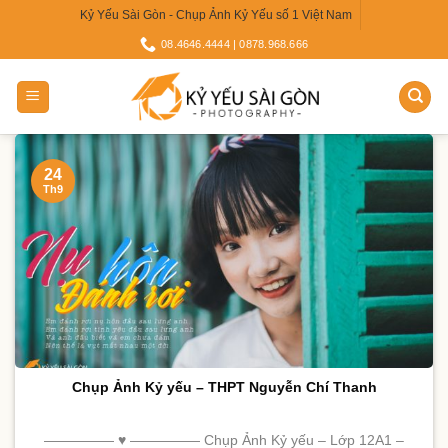
Skip
Kỷ Yếu Sài Gòn - Chụp Ảnh Kỷ Yếu số 1 Việt Nam
to
08.4646.4444 | 0878.968.666
content
24
Th9
Chụp Ảnh Kỷ yếu – THPT Nguyễn Chí Thanh
————— ♥ ————— Chụp Ảnh Kỷ yếu – Lớp 12A1 –