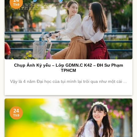
24
Th9
Chụp Ảnh Kỷ yếu – Lớp GDMN.C K42 – ĐH Sư Phạm
TPHCM
Vậy là 4 năm Đại học của tụi mình lại trôi qua như một cái ...
24
Th9