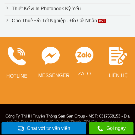
Thiết Kế & In Photobook Kỷ Yếu
Cho Thuê Đồ Tốt Nghiệp - Đồ Cử Nhân
ZALO
MESSENGER
LIÊN HỆ
HOTLINE
Công Ty TNHH Truyền Thông San San Group - MST: 0317558153 - Địa
chỉ: 2M Đinh Bộ Lĩnh, P.15, Q. Bình Thạnh, TPHCM - Copyright of
Kỷ
Chat với tư vấn viên
Gọi ngay
Yếu Sài Gòn