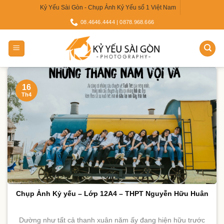
Skip
Kỷ Yếu Sài Gòn - Chụp Ảnh Kỷ Yếu số 1 Việt Nam
to
08.4646.4444 | 0878.968.666
content
16
Th4
Chụp Ảnh Kỷ yếu – Lớp 12A4 – THPT Nguyễn Hữu Huân
Dường như tất cả thanh xuân năm ấy đang hiện hữu trước