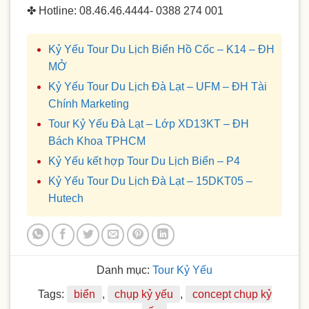
✤ Hotline: 08.46.46.4444- 0388 274 001
Kỷ Yếu Tour Du Lịch Biển Hồ Cốc – K14 – ĐH
MỞ
Kỷ Yếu Tour Du Lịch Đà Lạt – UFM – ĐH Tài
Chính Marketing
Tour Kỷ Yếu Đà Lạt – Lớp XD13KT – ĐH
Bách Khoa TPHCM
Kỷ Yếu kết hợp Tour Du Lịch Biển – P4
Kỷ Yếu Tour Du Lịch Đà Lạt – 15DKT05 –
Hutech
Danh mục:
Tour Kỷ Yếu
Tags:
biển
,
chụp kỷ yếu
,
concept chụp kỷ