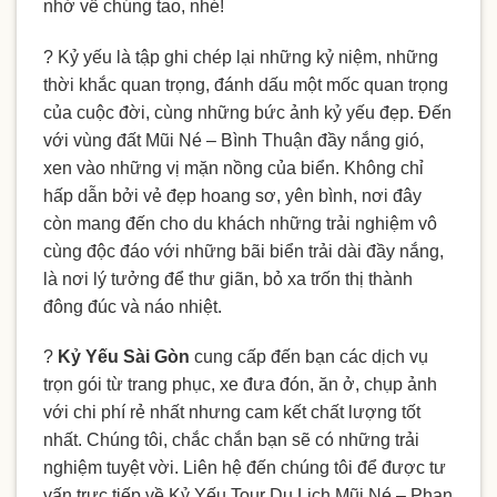
nhớ về chúng tao, nhé!
?
Kỷ yếu là tập ghi chép lại những kỷ niệm, những
thời khắc quan trọng, đánh dấu một mốc quan trọng
của cuộc đời, cùng những bức ảnh kỷ yếu đẹp. Đến
với vùng đất Mũi Né – Bình Thuận đầy nắng gió,
xen vào những vị mặn nồng của biển. Không chỉ
hấp dẫn bởi vẻ đẹp hoang sơ, yên bình, nơi đây
còn mang đến cho du khách những trải nghiệm vô
cùng độc đáo với những bãi biển trải dài đầy nắng,
là nơi lý tưởng để thư giãn, bỏ xa trốn thị thành
đông đúc và náo nhiệt.
?
Kỷ Yếu Sài Gòn
cung cấp đến bạn các dịch vụ
trọn gói từ trang phục, xe đưa đón, ăn ở, chụp ảnh
với chi phí rẻ nhất nhưng cam kết chất lượng tốt
nhất. Chúng tôi, chắc chắn bạn sẽ có những trải
nghiệm tuyệt vời. Liên hệ đến chúng tôi để được tư
vấn trực tiếp về Kỷ Yếu Tour Du Lịch Mũi Né – Phan