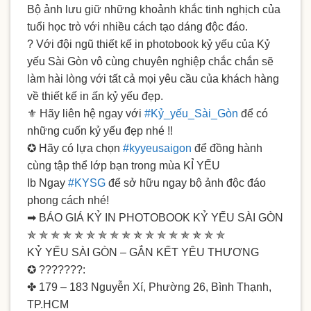
Bộ ảnh lưu giữ những khoảnh khắc tinh nghịch của
tuổi học trò với nhiều cách tạo dáng độc đáo.
?
Với đội ngũ thiết kế in photobook kỷ yếu của Kỷ
yếu Sài Gòn vô cùng chuyên nghiệp chắc chắn sẽ
làm hài lòng với tất cả mọi yêu cầu của khách hàng
về thiết kế in ấn kỷ yếu đẹp.
⚜️
Hãy liên hệ ngay với
#
Kỷ_yếu_Sài_Gòn
để có
những cuốn kỷ yếu đẹp nhé !!
✪ Hãy có lựa chọn
#
kyyeusaigon
để đồng hành
cùng
tập thể lớp bạn trong mùa KỈ YẾU
Ib Ngay
#
KYSG
để sở hữu ngay bộ ảnh độc đáo
phong cách nhé!
➡
BÁO GIÁ KỶ IN PHOTOBOOK KỶ YẾU SÀI GÒN
✯ ✯ ✯ ✯ ✯ ✯ ✯ ✯ ✯ ✯ ✯ ✯ ✯ ✯ ✯ ✯ ✯
KỶ YẾU SÀI GÒN – GẮN KẾT YÊU THƯƠNG
✪ ???????:
✤ 179 – 183 Nguyễn Xí, Phường 26, Bình Thạnh,
TP.HCM