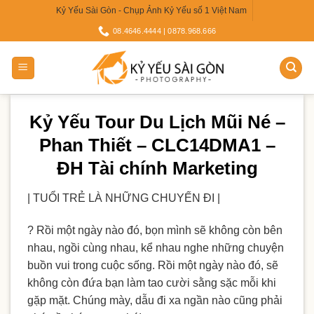
Skip
Kỷ Yếu Sài Gòn - Chụp Ảnh Kỷ Yếu số 1 Việt Nam
to
08.4646.4444 | 0878.968.666
content
Kỷ Yếu Tour Du Lịch Mũi Né –
Phan Thiết – CLC14DMA1 –
ĐH Tài chính Marketing
| TUỔI TRẺ LÀ NHỮNG CHUYẾN ĐI |
?
Rồi một ngày nào đó, bọn mình sẽ không còn bên
nhau, ngồi cùng nhau, kể nhau nghe những chuyện
buồn vui trong cuộc sống. Rồi một ngày nào đó, sẽ
không còn đứa bạn làm tao cười sằng sặc mỗi khi
gặp mặt. Chúng mày, dẫu đi xa ngần nào cũng phải