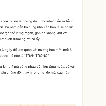
xa vời cả, nó là những điều nhỏ nhất diễn ra hằng
uồn. Ba năm gắn bó cùng nhau ắc hẳn là sẽ có lúc
một tập thể vững mạnh, gắn bó khăng khít với
iờ quên được người cô ấy.
ất 3 ngày để làm quen với trường học mới, mất 3
ểu được thế nào là “TRÂN TRỌNG”.
ư lo nghĩ mà cùng nhau đến lớp từng ngày, có vui
ể vẫn chẳng đổi thay nhưng nơi đó mãi sau này