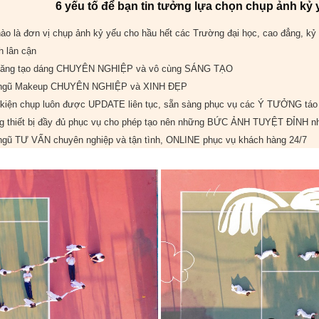
6 yếu tố để bạn tin tưởng lựa chọn chụp ảnh kỷ
ào là đơn vị chụp ảnh kỷ yếu cho
hầu hết
các Trường đại học, cao đẳng, kỷ
h lân cận
ăng tạo dáng
CHUYÊN NGHIỆP
và vô cùng
SÁNG TẠO
ngũ Makeup
CHUYÊN NGHIỆP
và
XINH ĐẸP
kiện chụp luôn được
UPDATE
liên tục, sẵn sàng phục vụ các
Ý TƯỞNG
táo
 thiết bị đầy đủ phục vụ cho phép tạo nên những
BỨC ẢNH TUYỆT ĐỈNH
nh
ngũ
TƯ VẤN
chuyên nghiệp và tận tình,
ONLINE
phục vụ khách hàng
24/7