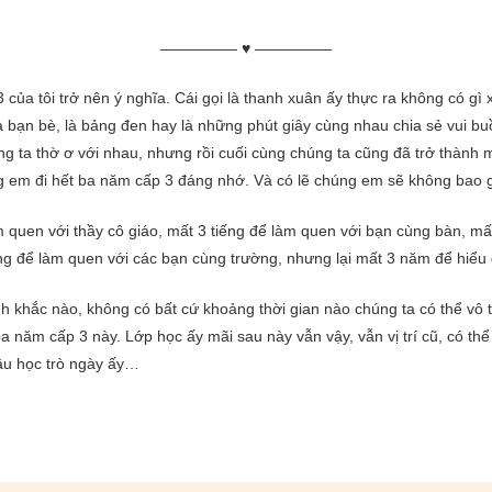
————— ♥ —————
ủa tôi trở nên ý nghĩa. Cái gọi là thanh xuân ấy thực ra không có gì 
là bạn bè, là bảng đen hay là những phút giây cùng nhau chia sẻ vui b
úng
ta thờ ơ với nhau, nhưng rồi cuối cùng chúng ta cũng đã trở thành 
 em đi hết ba năm cấp 3 đáng nhớ. Và có lẽ chúng em sẽ không bao g
m quen với thầy cô giáo, mất 3 tiếng để làm quen với bạn cùng bàn, m
háng để làm quen với các bạn cùng trường, nhưng lại mất 3 năm để hi
h khắc nào, không có bất cứ khoảng thời gian nào chúng ta có thể vô t
 năm cấp 3 này. Lớp học ấy mãi sau này vẫn vậy, vẫn vị trí cũ, có th
ậu học trò ngày ấy…