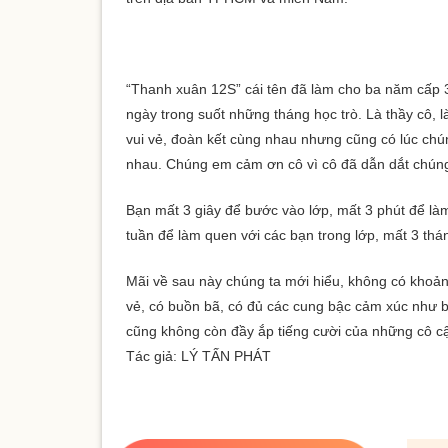
“Thanh xuân 12S” cái tên đã làm cho ba năm cấp 3 c
ngày trong suốt những tháng học trò. Là thầy cô, 
vui vẻ, đoàn kết cùng nhau nhưng cũng có lúc ch
nhau. Chúng em cảm ơn cô vì cô đã dẫn dắt chúng
Bạn mất 3 giây để bước vào lớp, mất 3 phút để là
tuần để làm quen với các bạn trong lớp, mất 3 t
Mãi về sau này chúng ta mới hiểu, không có khoản
vẻ, có buồn bã, có đủ các cung bậc cảm xúc như ba
cũng không còn đầy ắp tiếng cười của những cô c
Tác giả: LÝ TẤN PHÁT