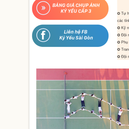
Tự h
✪
các tỉn
Kỹ n
✪
Đội 
✪
Phụ 
✪
Trang
✪
Đội 
✪