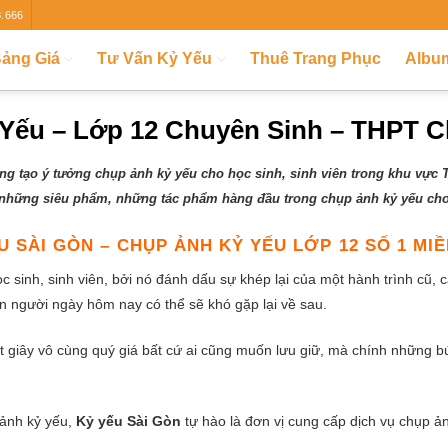
8.666
ảng Giá
Tư Vấn Kỷ Yếu
Thuê Trang Phục
Albu
Yếu – Lớp 12 Chuyên Sinh – THPT C
áng tạo ý tưởng chụp ảnh kỷ yếu cho học sinh, sinh viên trong khu vực
hững siêu phẩm, những tác phẩm hàng đầu trong chụp ảnh kỷ yếu cho c
U SÀI GÒN – CHỤP ẢNH KỶ YẾU LỚP 12 SỐ 1 MI
c sinh, sinh viên, bởi nó đánh dấu sự khép lại của một hành trình cũ,
 người ngày hôm nay có thể sẽ khó gặp lại về sau.
giây vô cùng quý giá bất cứ ai cũng muốn lưu giữ, mà chính những b
 ảnh kỷ yếu,
Kỷ yếu Sài Gòn
tự hào là đơn vị cung cấp dịch vụ chụp ản