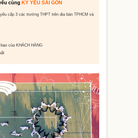
 yếu cùng
KỶ YẾU SÀI GÒN
 yếu cấp 3 các trường THPT trên địa bàn TPHCM và
 bạo của
KHÁCH HÀNG
ất