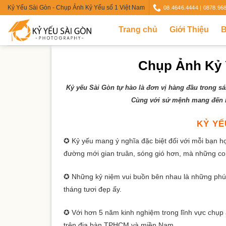
Skip
Kỷ Yếu Sài Gòn - Chụp Ảnh Kỷ Yếu số 1 Việt Nam
08.4646.4444 | 0878.96
to
Trang chủ
Giới Thiệu
B
content
Chụp Ảnh Kỷ 
Kỷ yếu Sài Gòn tự hào là đơn vị hàng đầu trong s
Cùng với sứ mệnh mang đến n
KỶ YẾ
✪ Kỷ yếu mang ý nghĩa đặc biệt đối với mỗi bạn họ
đường mới gian truân, sóng gió hơn, mà những con
✪ Những kỷ niệm vui buồn bên nhau là những phút 
tháng tươi đẹp ấy.
✪ Với hơn 5 năm kinh nghiệm trong lĩnh vực chụp
trên địa bàn TPHCM và miền Nam.