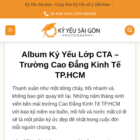
Skip
Kỷ Yếu Sài Gòn - Chụp Ảnh Kỷ Yếu số 1 Việt Nam
to
08.4646.4444 | 0878.968.666
content
Album Kỷ Yếu Lớp CTA –
Trường Cao Đẳng Kinh Tế
TP.HCM
Thanh xuân như một dòng chảy, trôi nhanh và
không bao giờ quay trở lại. Những năm tháng sinh
viên bên mái trường Cao Đẳng Kinh Tế TP.HCM
với bao kỷ niệm vui buồn, mồ hôi và nước mắt có lẽ
sẽ là một phần ký ức đẹp đẽ nhất trong cuộc đời
mỗi người chúng ta.