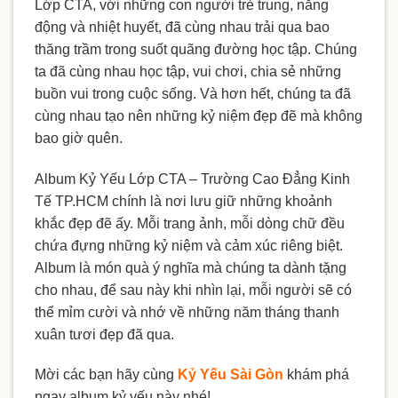
Lớp CTA, với những con người trẻ trung, năng
động và nhiệt huyết, đã cùng nhau trải qua bao
thăng trầm trong suốt quãng đường học tập. Chúng
ta đã cùng nhau học tập, vui chơi, chia sẻ những
buồn vui trong cuộc sống. Và hơn hết, chúng ta đã
cùng nhau tạo nên những kỷ niệm đẹp đẽ mà không
bao giờ quên.
Album Kỷ Yếu Lớp CTA – Trường Cao Đẳng Kinh
Tế TP.HCM chính là nơi lưu giữ những khoảnh
khắc đẹp đẽ ấy. Mỗi trang ảnh, mỗi dòng chữ đều
chứa đựng những kỷ niệm và cảm xúc riêng biệt.
Album là món quà ý nghĩa mà chúng ta dành tặng
cho nhau, để sau này khi nhìn lại, mỗi người sẽ có
thể mỉm cười và nhớ về những năm tháng thanh
xuân tươi đẹp đã qua.
Mời các bạn hãy cùng
Kỷ Yếu Sài Gòn
khám phá
ngay album kỷ yếu này nhé!