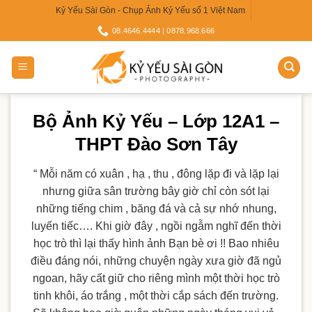
Skip
Kỷ Yếu Sài Gòn - Chụp Ảnh Kỷ Yếu số 1 Việt Nam
to
08.4646.4444 | 0878.968.666
content
Bộ Ảnh Kỷ Yếu – Lớp 12A1 –
THPT Đào Sơn Tây
“ Mỗi năm có xuân , hạ , thu , đông lặp đi và lặp lại
nhưng giữa sân trường bây giờ chỉ còn sót lại
những tiếng chim , băng đá và cả sự nhớ nhung,
luyến tiếc…. Khi giờ đây , ngồi ngẫm nghĩ đến thời
học trò thì lại thấy hình ảnh Bạn bè ơi !! Bao nhiêu
điều đáng nói, những chuyện ngày xưa giờ đã ngủ
ngoan, hãy cất giữ cho riêng mình một thời học trò
tinh khôi, áo trắng , một thời cắp
sách đến trường.