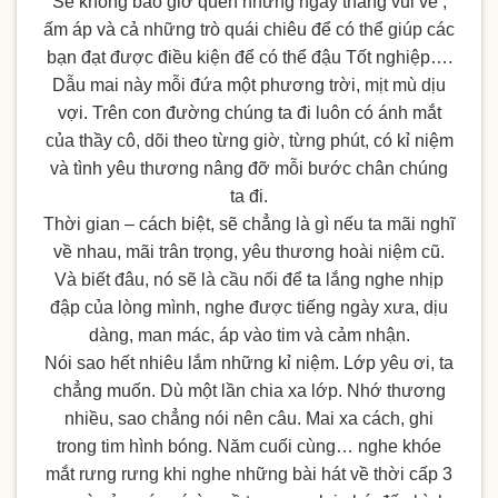
Sẽ không bao giờ quên những ngày tháng vui vẻ ,
ấm áp và cả những trò quái chiêu để có thể giúp các
bạn đạt được điều kiện để có thể đậu Tốt nghiệp….
Dẫu mai này mỗi đứa một phương trời, mịt mù dịu
vợi. Trên con đường chúng ta đi luôn có ánh mắt
của thầy cô, dõi theo từng giờ, từng phút, có kỉ niệm
và tình yêu thương nâng đỡ mỗi bước chân chúng
ta đi.
Thời gian – cách biệt, sẽ chẳng là gì nếu ta mãi nghĩ
về nhau, mãi trân trọng, yêu thương hoài niệm cũ.
Và biết đâu, nó sẽ là cầu nối để ta lắng nghe nhịp
đập của lòng mình, nghe được tiếng ngày xưa, dịu
dàng, man mác, áp vào tim và cảm nhận.
Nói sao hết nhiêu lắm những kỉ niệm. Lớp yêu ơi, ta
chẳng muốn. Dù một lần chia xa lớp. Nhớ thương
nhiều, sao chẳng nói nên câu. Mai xa cách, ghi
trong tim hình bóng. Năm cuối cùng… nghe khóe
mắt rưng rưng khi nghe những bài hát về thời cấp 3