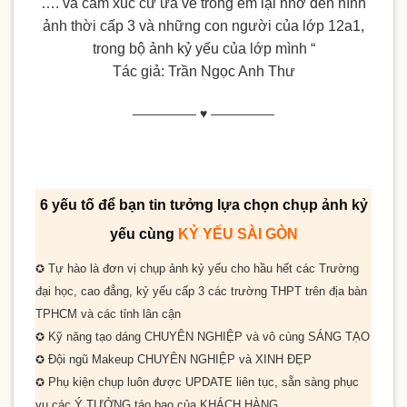
…. và cảm xúc cứ ừa về trong em lại nhớ đến hình
ảnh thời cấp 3 và những con người của lớp 12a1,
trong bộ ảnh kỷ yếu của lớp mình “
Tác giả: Trần Ngọc Anh Thư
————— ♥ —————
6 yếu tố để bạn tin tưởng lựa chọn chụp ảnh kỷ
yếu cùng
KỶ YẾU SÀI GÒN
Tự hào là đơn vị chụp ảnh kỷ yếu cho
hầu hết
các Trường
✪
đại học, cao đẳng, kỷ yếu cấp 3 các trường THPT trên địa bàn
TPHCM và các tỉnh lân cận
Kỹ năng tạo dáng
CHUYÊN NGHIỆP
và vô cùng
SÁNG TẠO
✪
Đội ngũ Makeup
CHUYÊN NGHIỆP
và
XINH ĐẸP
✪
Phụ kiện chụp luôn được
UPDATE
liên tục, sẵn sàng phục
✪
vụ các
Ý TƯỞNG
táo bạo của
KHÁCH HÀNG