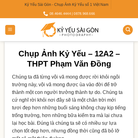
Skip
Kỷ Yếu Sài Gòn - Chụp Ảnh Kỷ Yếu số 1 Việt Nam
to
08.4646.4444 | 0878.968.666
content
Chụp Ảnh Kỷ Yếu – 12A2 –
THPT Phạm Văn Đồng
Chúng ta đã từng vội vã mong được rời khỏi ngôi
trường này, vội vã mong được ùa vào đời để trở
thành một con người trưởng thành tự do. Chúng ta
cứ nghĩ rời khỏi nơi đây sẽ là một chân trời mới
tươi đẹp hơn những buổi sáng không chạy kịp tiếng
trống trường, hơn những bữa kiểm tra mà lại chưa
lại học bài. Đúng là chúng ta sẽ có nhiều sự lựa
chọn tốt đẹp hơn, nhưng đồng thời cũng đã bỏ lỡ