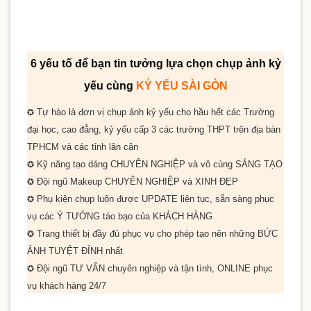
6 yếu tố để bạn tin tưởng lựa chọn chụp ảnh kỷ
yếu cùng
KỶ YẾU SÀI GÒN
Tự hào là đơn vị chụp ảnh kỷ yếu cho
hầu hết
các Trường
✪
đại học, cao đẳng, kỷ yếu cấp 3 các trường THPT trên địa bàn
TPHCM và các tỉnh lân cận
Kỹ năng tạo dáng
CHUYÊN NGHIỆP
và vô cùng
SÁNG TẠO
✪
Đội ngũ Makeup
CHUYÊN NGHIỆP
và
XINH ĐẸP
✪
Phụ kiện chụp luôn được
UPDATE
liên tục, sẵn sàng phục
✪
vụ các
Ý TƯỞNG
táo bạo của
KHÁCH HÀNG
Trang thiết bị đầy đủ phục vụ cho phép tạo nên những
BỨC
✪
ẢNH TUYỆT ĐỈNH
nhất
Đội ngũ
TƯ VẤN
chuyên nghiệp và tận tình,
ONLINE
phục
✪
vụ khách hàng
24/7