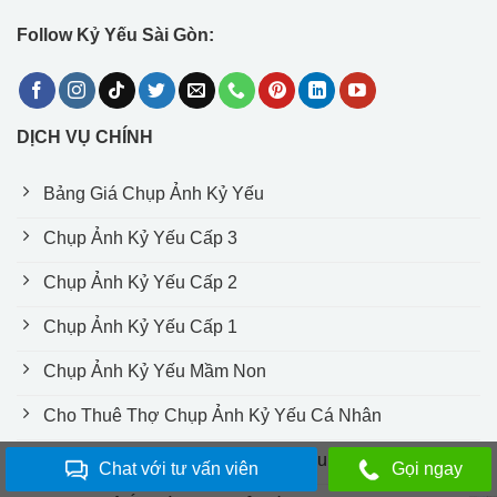
Follow Kỷ Yếu Sài Gòn:
DỊCH VỤ CHÍNH
Bảng Giá Chụp Ảnh Kỷ Yếu
Chụp Ảnh Kỷ Yếu Cấp 3
Chụp Ảnh Kỷ Yếu Cấp 2
Chụp Ảnh Kỷ Yếu Cấp 1
Chụp Ảnh Kỷ Yếu Mầm Non
Cho Thuê Thợ Chụp Ảnh Kỷ Yếu Cá Nhân
Cho Thuê Trang Phục Chụp Kỷ Yếu
Chat với tư vấn viên
Gọi ngay
Updated by
Xuân Hiếu
. All rights reserved.