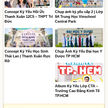
Concept Kỷ Yếu Hồi Ức
Chụp ảnh kỷ yếu cấp 2 | Lớp
Thanh Xuân 12C5 – THPT Trí
9A Trung Học Vinschool
Đức
Central Park
Concept Kỷ Yếu Học Sinh
Chụp Ảnh Kỷ Yếu Đại học Y
Thái Lan | Thanh Xuân Rực
Dược TP HCM
Rỡ
Album Kỷ Yếu Lớp CTA –
Trường Cao Đẳng Kinh Tế
TP.HCM