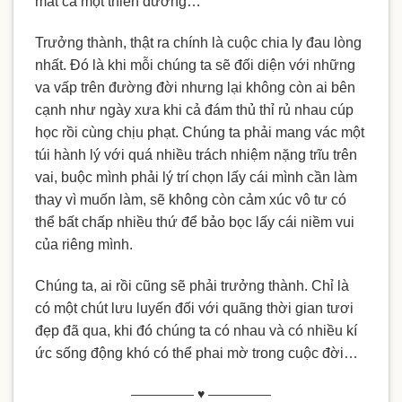
mất cả một thiên đường…
Trưởng thành, thật ra chính là cuộc chia ly đau lòng
nhất. Đó là khi mỗi chúng ta sẽ đối diện với những
va vấp trên đường đời nhưng lại không còn ai bên
cạnh như ngày xưa khi cả đám thủ thỉ rủ nhau cúp
học rồi cùng chịu phạt. Chúng ta phải mang vác một
túi hành lý với quá nhiều trách nhiệm nặng trĩu trên
vai, buộc mình phải lý trí chọn lấy cái mình cần làm
thay vì muốn làm, sẽ không còn cảm xúc vô tư có
thể bất chấp nhiều thứ để bảo bọc lấy cái niềm vui
của riêng mình.
Chúng ta, ai rồi cũng sẽ phải trưởng thành. Chỉ là
có một chút lưu luyến đối với quãng thời gian tươi
đẹp đã qua, khi đó chúng ta có nhau và có nhiều kí
ức sống động khó có thể phai mờ trong cuộc đời…
————— ♥ —————