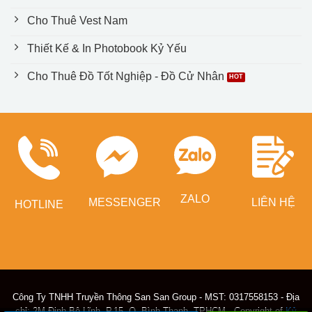
Cho Thuê Vest Nam
Thiết Kế & In Photobook Kỷ Yếu
Cho Thuê Đồ Tốt Nghiệp - Đồ Cử Nhân
ZALO
MESSENGER
LIÊN HỆ
HOTLINE
Công Ty TNHH Truyền Thông San San Group - MST: 0317558153 - Địa
chỉ: 2M Đinh Bộ Lĩnh, P.15, Q. Bình Thạnh, TPHCM - Copyright of
Kỷ