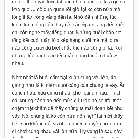
nó ê a than vãn trời đất bao nhiêu bài tập, ktra gì mà
ktra quài… đã quá quen rồi giờ l
ại ko còn nữa mà
lòng thấy trống vắng đến lạ. Nhớ đến những lúc
kiểm tra miệng của thầy cô, cái lớp im lặng đến mức
chỉ còn nghe thấy tiếng quạt. Những buổi chào cờ
tổng kết cuối tuần lớp xếp hạng cuối mà mặt đứa
nào cũng cười dù biết chắc thế nào cũng bị la. Rồi
những lúc tranh cãi đến giận nhau lại làm hoà vs
nhau.
Nhớ nhất là buổi cắm trại xuân cùng với lớp, đó
giống như là kỉ niệm cuối cùng của chúng ta vậy. Ăn
cùng nhau, ngủ cùng nhau, chơi cùng nhau. Thích
cái khung cảnh đó đến mức cứ ước nó sẽ trôi thật
chậm thật chậm để thấy chúng ta mãi đoàn kết như
vậy. Nói chung là ko còn nữa nên nghĩ lại mới thấy
tiếc sao không nói vs nhau nhiều chuyện hơn nữa,
đi chơi cùng nhau vài lần nữa. Hy vọng là sau này