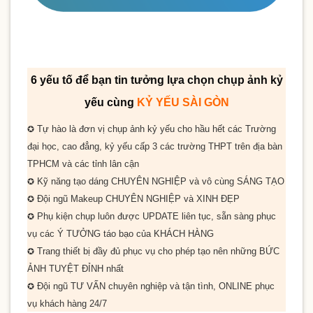
6 yếu tố để bạn tin tưởng lựa chọn chụp ảnh kỷ
yếu cùng
KỶ YẾU SÀI GÒN
Tự hào là đơn vị chụp ảnh kỷ yếu cho
hầu hết
các Trường
✪
đại học, cao đẳng, kỷ yếu cấp 3 các trường THPT trên địa bàn
TPHCM và các tỉnh lân cận
Kỹ năng tạo dáng
CHUYÊN NGHIỆP
và vô cùng
SÁNG TẠO
✪
Đội ngũ Makeup
CHUYÊN NGHIỆP
và
XINH ĐẸP
✪
Phụ kiện chụp luôn được
UPDATE
liên tục, sẵn sàng phục
✪
vụ các
Ý TƯỞNG
táo bạo của
KHÁCH HÀNG
Trang thiết bị đầy đủ phục vụ cho phép tạo nên những
BỨC
✪
ẢNH TUYỆT ĐỈNH
nhất
Đội ngũ
TƯ VẤN
chuyên nghiệp và tận tình,
ONLINE
phục
✪
vụ khách hàng
24/7