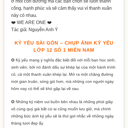
ở mỗi con đường mà các bạn chọn sẽ luôn thành
công, hạnh phúc và sẽ cảm thấy vui vì thanh xuân
này có nhau.
❤️
WE ARE ONE
❤️
Tác giả: Nguyễn Anh Ý
KỶ YẾU SÀI GÒN – CHỤP ẢNH KỶ YẾU
LỚP 12 SỐ 1 MIỀN NAM
✪ Kỷ yếu mang ý nghĩa đặc biệt đối với mỗi bạn học sinh,
sinh viên, bởi nó đánh dấu sự khép lại của một hành trình
cũ, cả một thanh xuân khép lại. Mở ra một chặng đường
mới gian truân, sóng gió hơn, mà những con người ngày
hôm nay có thể sẽ khó gặp lại về sau.
✪ Những kỷ niệm vui buồn bên nhau là những phút giây
vô cùng quý giá bất cứ ai cũng muốn lưu giữ, mà chính
những bức ảnh kỷ yếu sẽ là thứ gợi nhắc về những ngày
tháng tươi đẹp ấy.