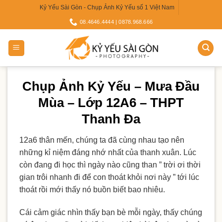
Skip
Kỷ Yếu Sài Gòn - Chụp Ảnh Kỷ Yếu số 1 Việt Nam
to
08.4646.4444 | 0878.968.666
content
Chụp Ảnh Kỷ Yếu – Mưa Đầu
Mùa – Lớp 12A6 – THPT
Thanh Đa
12a6 thân mến, chúng ta đã cùng nhau tạo nên
những kỉ niệm đáng nhớ nhất của thanh xuân. Lúc
còn đang đi học thì ngày nào cũng than ” trời ơi thời
gian trôi nhanh đi để con thoát khỏi nơi này ” tới lúc
thoát rồi mới thấy nó buồn biết bao nhiêu.
Cái cảm giác nhìn thấy bạn bè mỗi ngày, thấy chúng