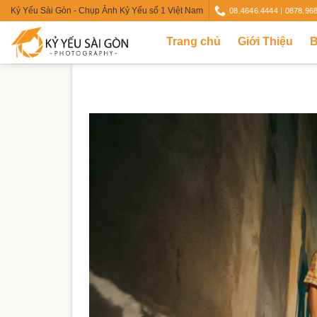
Skip
Kỷ Yếu Sài Gòn - Chụp Ảnh Kỷ Yếu số 1 Việt Nam
08.4646.4444 | 0878.96
to
Trang chủ
Giới Thiệu
B
content