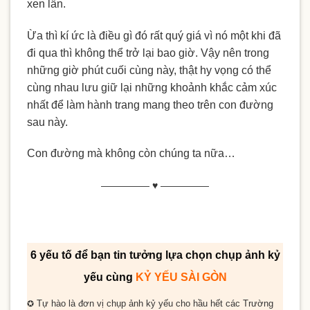
xen lẫn.
Ừa thì kí ức là điều gì đó rất quý giá vì nó một khi đã
đi qua thì không thể trở lại bao giờ. Vậy nên trong
những giờ phút cuối cùng này, thật hy vọng có thể
cùng nhau lưu giữ lại những khoảnh khắc cảm xúc
nhất để làm hành trang mang theo trên con đường
sau này.
Con đường mà không còn chúng ta nữa…
————— ♥ —————
6 yếu tố để bạn tin tưởng lựa chọn chụp ảnh kỷ
yếu cùng
KỶ YẾU SÀI GÒN
Tự hào là đơn vị chụp ảnh kỷ yếu cho
hầu hết
các Trường
✪