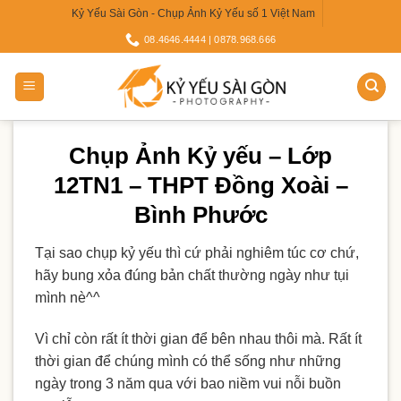
Skip
Kỷ Yếu Sài Gòn - Chụp Ảnh Kỷ Yếu số 1 Việt Nam
to
08.4646.4444 | 0878.968.666
content
Chụp Ảnh Kỷ yếu – Lớp
12TN1 – THPT Đồng Xoài –
Bình Phước
Tại sao chụp kỷ yếu thì cứ phải nghiêm túc cơ chứ,
hãy bung xỏa đúng bản chất thường ngày như tụi
mình nè^^
Vì chỉ còn rất ít thời gian để bên nhau thôi mà. Rất ít
thời gian để chúng mình có thể sống như những
ngày trong 3 năm qua với bao niềm vui nỗi buồn