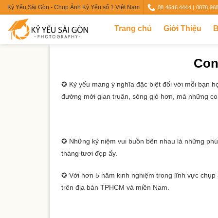
Skip
Kỷ Yếu Sài Gòn - Chụp Ảnh Kỷ Yếu số 1 Việt Nam
08.4646.4444 | 0878.96
to
Trang chủ
Giới Thiệu
B
content
Con
✪ Kỷ yếu mang ý nghĩa đặc biệt đối với mỗi bạn họ
đường mới gian truân, sóng gió hơn, mà những con
✪ Những kỷ niệm vui buồn bên nhau là những phút 
tháng tươi đẹp ấy.
✪ Với hơn 5 năm kinh nghiệm trong lĩnh vực chụp
trên địa bàn TPHCM và miền Nam.