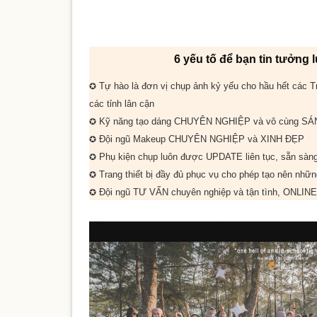
6 yếu tố để bạn tin tưởng
Tự hào là đơn vị chụp ảnh kỷ yếu cho
hầu hết
các Tr
✪
các tỉnh lân cận
Kỹ năng tạo dáng
CHUYÊN NGHIỆP
và vô cùng
SÁ
✪
Đội ngũ Makeup
CHUYÊN NGHIỆP
và
XINH ĐẸP
✪
Phụ kiện chụp luôn được
UPDATE
liên tục, sẵn sà
✪
Trang thiết bị đầy đủ phục vụ cho phép tạo nên nhữ
✪
Đội ngũ
TƯ VẤN
chuyên nghiệp và tận tình,
ONLINE
✪