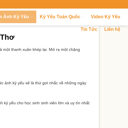
m Ảnh Kỷ Yếu
Kỷ Yếu Toàn Quốc
Video Kỷ Yếu
Tin Tức
Liên hệ
 Thơ
 cả một thanh xuân khép lại. Mở ra một chặng
ức ảnh kỷ yếu sẽ là thứ gợi nhắc về những ngày
h kỷ yếu cho học sinh sinh viên lớn và uy tín nhất