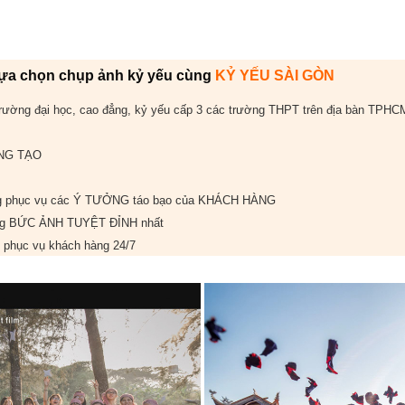
 lựa chọn chụp ảnh kỷ yếu cùng
KỶ YẾU SÀI GÒN
ường đại học, cao đẳng, kỷ yếu cấp 3 các trường THPT trên địa bàn TPHC
NG TẠO
ng phục vụ các
Ý TƯỞNG
táo bạo của
KHÁCH HÀNG
ng
BỨC ẢNH TUYỆT ĐỈNH
nhất
phục vụ khách hàng
24/7