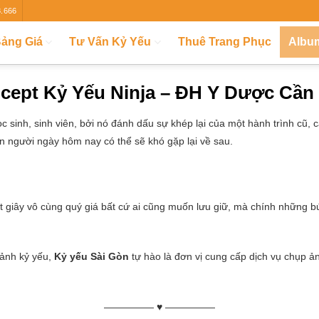
8.666
ảng Giá
Tư Vấn Kỷ Yếu
Thuê Trang Phục
Albu
cept Kỷ Yếu Ninja – ĐH Y Dược Cần
c sinh, sinh viên, bởi nó đánh dấu sự khép lại của một hành trình cũ,
 người ngày hôm nay có thể sẽ khó gặp lại về sau.
giây vô cùng quý giá bất cứ ai cũng muốn lưu giữ, mà chính những b
 ảnh kỷ yếu,
Kỷ yếu Sài Gòn
tự hào là đơn vị cung cấp dịch vụ chụp ản
————— ♥ —————