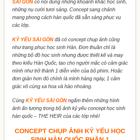
SÀI GÒN
có nội dung những khoảnh khắc học sinh,
những nụ cười tươi sáng. Concept sang chảnh
mang phong cách hàn quốc đã sẵn sàng phục vụ
các lớp.
KỶ YẾU SÀI GÒN
đã có concept chụp ảnh cũng
như trang phục học sinh Hàn. Đơn thuần chỉ là
những bộ đồ học sinh nhưng được thiết kế và may
theo kiểu Hàn Quốc, tạo cho người mặc có cảm giác
mình như trở thành 1 diễn viên của bộ phim. Hoặc
đơn giản hơn đó chính là mình hàng ngày, 1 cảm
giác vô cùng xa hoa và hào nhoáng.
Cùng
KỶ YẾU SÀI GÒN
ngắm thêm những hình
ảnh ấn tượng trong bộ ảnh kỷ yếu concept học sinh
hàn quốc – THE HEIR của các lớp nhé!
CONCEPT CHỤP ẢNH KỶ YẾU HỌC
SINH HÀN QUỐC PHẦN 1