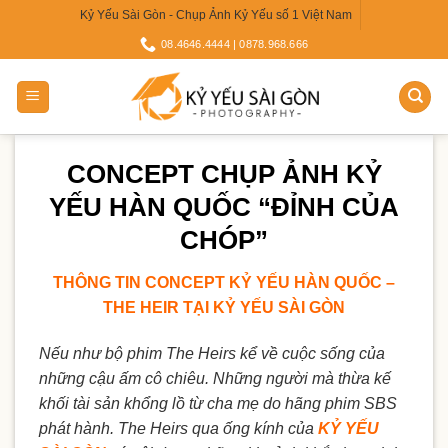
Skip
Kỷ Yếu Sài Gòn - Chụp Ảnh Kỷ Yếu số 1 Việt Nam
to
08.4646.4444 | 0878.968.666
content
CONCEPT CHỤP ẢNH KỶ
YẾU HÀN QUỐC “ĐỈNH CỦA
CHÓP”
THÔNG TIN
CONCEPT KỶ YẾU HÀN QUỐC
–
THE HEIR TẠI KỶ YẾU SÀI GÒN
Nếu như bộ phim The Heirs kể về cuộc sống của
những cậu ấm cô chiêu. Những người mà thừa kế
khối tài sản khổng lồ từ cha mẹ do hãng phim SBS
phát hành. The Heirs qua ống kính của
KỶ YẾU