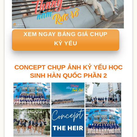
XEM NGAY BẢNG GIÁ CHỤP
KỶ YẾU
CONCEPT CHỤP ẢNH KỶ YẾU HỌC
SINH HÀN QUỐC PHẦN 2