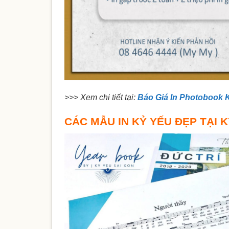
>>> Xem chi tiết tại:
Báo Giá In Photobook 
CÁC MẪU IN KỶ YẾU ĐẸP TẠI K