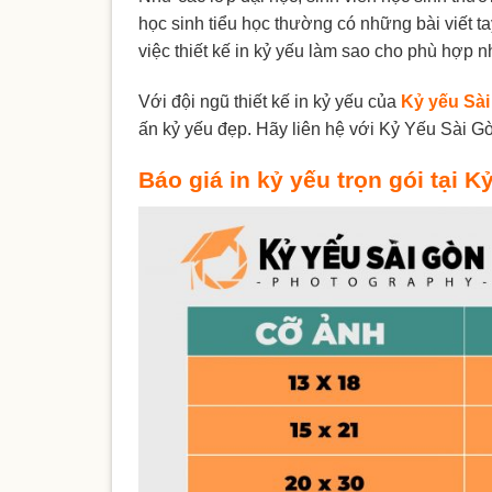
học sinh tiểu học thường có những bài viết t
việc thiết kế in kỷ yếu làm sao cho phù hợp n
Với đội ngũ thiết kế in kỷ yếu của
Kỷ yếu Sà
ấn kỷ yếu đẹp. Hãy liên hệ với Kỷ Yếu Sài G
Báo giá in kỷ yếu trọn gói tại 