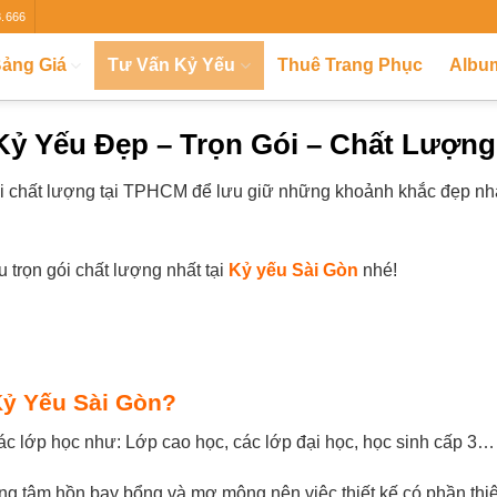
8.666
ảng Giá
Tư Vấn Kỷ Yếu
Thuê Trang Phục
Albu
 Kỷ Yếu Đẹp – Trọn Gói – Chất Lượn
i chất lượng tại TPHCM để lưu giữ những khoảnh khắc đẹp nhất 
 trọn gói chất lượng nhất tại
Kỷ yếu Sài Gòn
nhé!
 Kỷ Yếu Sài Gòn?
các lớp học như: Lớp cao học, các lớp đại học, học sinh cấp 3… 
ng tâm hồn bay bổng và mơ mộng nên việc thiết kế có phần thiê