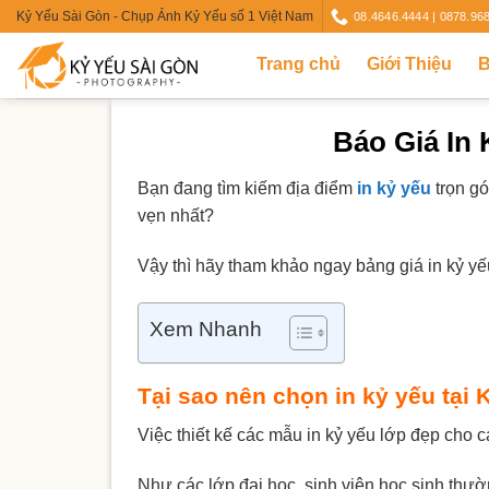
Skip
Kỷ Yếu Sài Gòn - Chụp Ảnh Kỷ Yếu số 1 Việt Nam
08.4646.4444 | 0878.96
to
Trang chủ
Giới Thiệu
B
content
Báo Giá In
Bạn đang tìm kiếm địa điểm
in kỷ yếu
trọn gó
vẹn nhất?
Vậy thì hãy tham khảo ngay bảng giá in kỷ yếu
Xem Nhanh
Tại sao nên chọn in kỷ yếu tại
Việc thiết kế các mẫu in kỷ yếu lớp đẹp cho 
Như các lớp đại học, sinh viên học sinh thườ