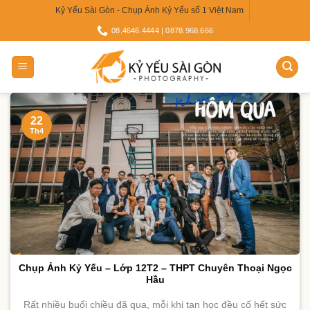
Skip
Kỷ Yếu Sài Gòn - Chụp Ảnh Kỷ Yếu số 1 Việt Nam
to
08.4646.4444 | 0878.968.666
content
22
Th4
Chụp Ảnh Kỷ Yếu – Lớp 12T2 – THPT Chuyên Thoại Ngọc
Hầu
Rất nhiều buổi chiều đã qua, mỗi khi tan học đều cố hết sức